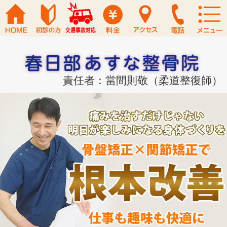
責任者：當間則敬