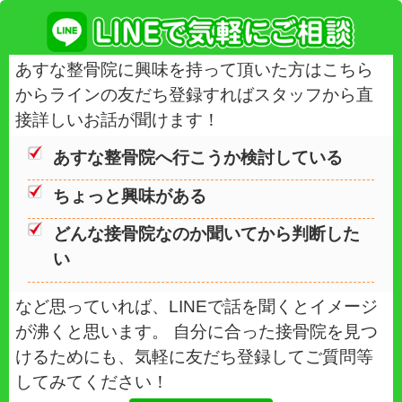
治す！
2017.07.07
姿勢が悪いと身体が大
痛の原因に！春日部市の整骨院(整体
勢維持！！
2017.06.30
姿勢が悪いと肩こり・
ります！春日部市の整骨院(整体院)
持！！
2017.06.23
知ってた？骨盤の開き
る！春日部市の整骨院(整体院)で骨
る！！