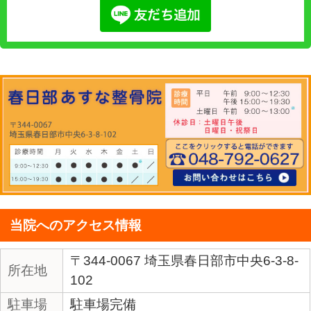
2017.06.16
この痛み、しびれ、坐
部市の整骨院(整体院)で原因を探る
2017.06.10
嫌な頭痛の正体はこれ
部市の整骨院(整体院)で頭痛を改善
6 / 7
« 先頭
«
...
3
4
5